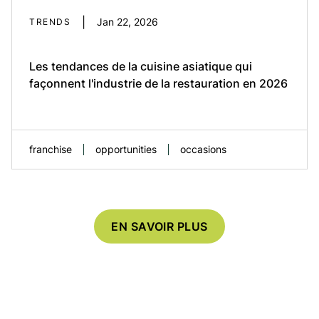
les plus dynamiques de l’industrie de la
restauration à service rapide. Pour les
|
Jan 22, 2026
TRENDS
entrepreneurs qui évaluent des possibilités
de franchise, comprendre le paysage du...
Les tendances de la cuisine asiatique qui
façonnent l'industrie de la restauration en 2026
EN SAVOIR PLUS
franchise
opportunities
occasions
EN SAVOIR PLUS
Entrez dans n’importe quelle aire de
restauration, parcourez une application de
livraison ou explorez l’allée des surgelés de
votre épicerie locale, et une chose devient
évidente : la cuisine asiatique s’est