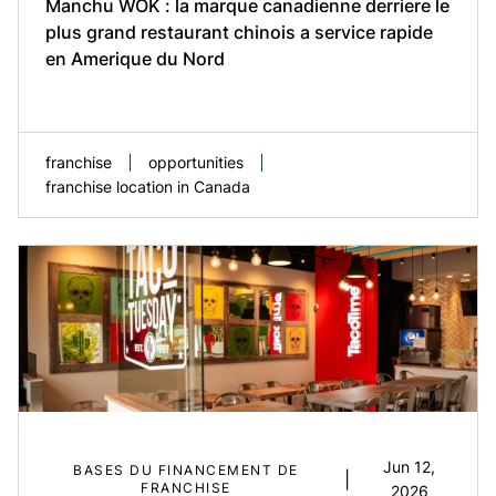
Manchu WOK : la marque canadienne derriere le
plus grand restaurant chinois a service rapide
EN SAVOIR PLUS
en Amerique du Nord
franchise
opportunities
franchise location in Canada
Manchu WOK sert une cuisine chinoise
fraiche et authentique partout au Canada
depuis plus de 45 ans. La marque exploite
aujourd’hui plus de 80 succursales dans 3
Jun 12,
BASES DU FINANCEMENT DE
|
pays, ce qui en fait le plus grand restaurant
FRANCHISE
2026