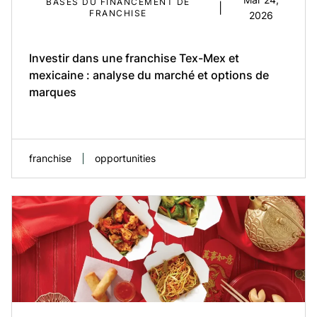
BASES DU FINANCEMENT DE
|
parcours commence. La propriété d’une
FRANCHISE
2026
franchise offre une voie structurée vers la
gestion d’une...
Investir dans une franchise Tex-Mex et
mexicaine : analyse du marché et options de
EN SAVOIR PLUS
marques
franchise
opportunities
L’engouement pour la cuisine Tex-Mex et
mexicaine ne cesse de croître partout au
Canada, ce qui en fait l’un des segments