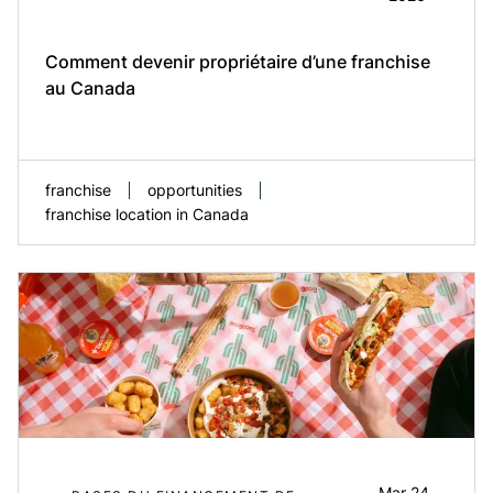
chinois a service rapide en Amerique du
Nord. La...
Comment devenir propriétaire d’une franchise
au Canada
EN SAVOIR PLUS
franchise
opportunities
franchise location in Canada
Se lancer en affaires est l’une des décisions
les plus importantes que vous prendrez en
tant qu’entrepreneur. Pour de nombreux
Canadiens, apprendre comment devenir
propriétaire d’une franchise, c’est là que ce
Mar 24,