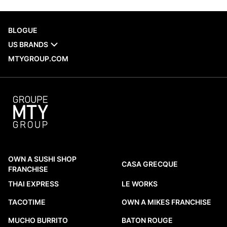
fermement établie dans la culture culinaire
nord-américaine. Des ailes glacées au
gochujang dans les...
BLOGUE
US BRANDS
EN SAVOIR PLUS
MTYGROUP.COM
OWN A SUSHI SHOP
CASA GRECQUE
FRANCHISE
THAI EXPRESS
LE WORKS
TACOTIME
OWN A MIKES FRANCHISE
MUCHO BURRITO
BATON ROUGE